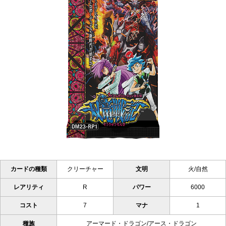
カードの種類
クリーチャー
文明
火/自然
レアリティ
R
パワー
6000
コスト
7
マナ
1
種族
アーマード・ドラゴン/アース・ドラゴン