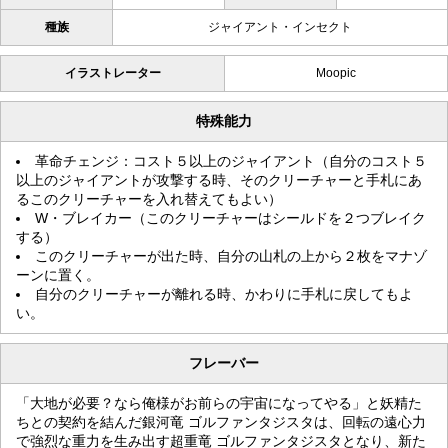
種族
ジャイアント・インセクト
イラストレーター
Moopic
特殊能力
革命チェンジ：コスト５以上のジャイアント（自分のコスト５
以上のジャイアントが攻撃する時、そのクリーチャーと手札にあ
るこのクリーチャーを入れ替えてもよい）
W・ブレイカー（このクリーチャーはシールドを２つブレイク
する）
このクリーチャーが出た時、自分の山札の上から２枚をマナゾ
ーンに置く。
自分のクリーチャーが離れる時、かわりに手札に戻してもよ
い。
フレーバー
「大地が必要？なら俺様がお前らの宇宙になってやる」と妖精た
ちとの契約を結んだ銀河竜 ゴルファンタジスタは、回転の遠心力
で強烈な重力を生み出す超重竜 ゴルファンタジスタとなり、新た