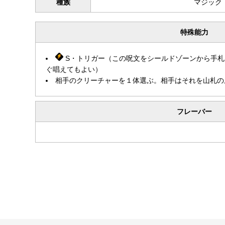
種族
マジック
特殊能力
S・トリガー（この呪文をシールドゾーンから手札
ぐ唱えてもよい）
相手のクリーチャーを１体選ぶ。相手はそれを山札の
フレーバー