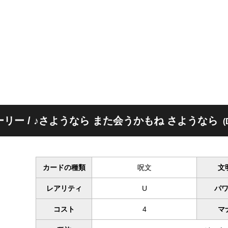
ーリー / ♪さようなら また会うかもね さようなら
(
カードの種類
呪文
文
レアリティ
U
パ
コスト
4
マ