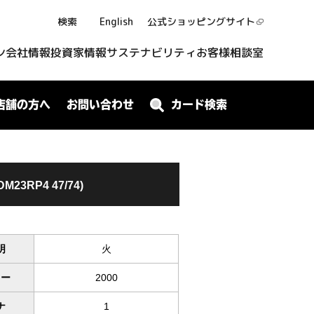
検索
English
公式ショッピング
サイト
ン
会社情報
投資家情報
サステナビリティ
お客様相談室
店舗の方へ
お問い合わせ
カード検索
DM23RP4 47/74)
明
火
ワー
2000
ナ
1