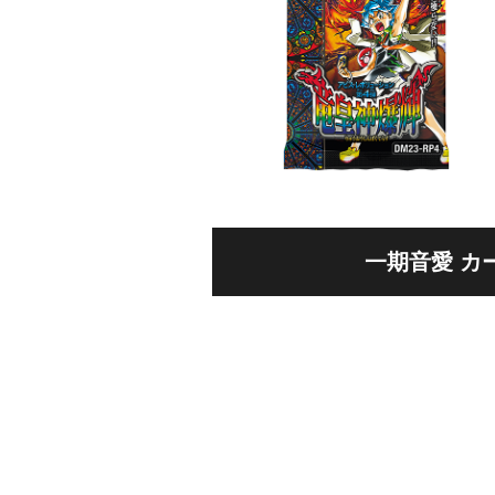
一期音愛 カ