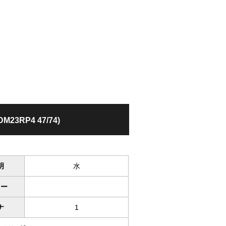
DM23RP4 47/74)
明
水
ワー
ナ
1