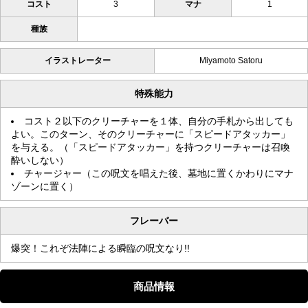
コスト
3
マナ
1
種族
イラストレーター
Miyamoto Satoru
特殊能力
コスト２以下のクリーチャーを１体、自分の手札から出しても
よい。このターン、そのクリーチャーに「スピードアタッカー」
を与える。（「スピードアタッカー」を持つクリーチャーは召喚
酔いしない）
チャージャー（この呪文を唱えた後、墓地に置くかわりにマナ
ゾーンに置く）
フレーバー
爆突！これぞ法陣による瞬臨の呪文なり!!
商品情報