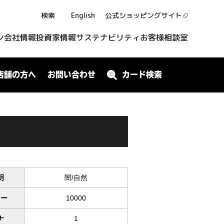
検索
English
公式ショッピング
サイト
ン
会社情報
投資家情報
サステナビリティ
お客様相談室
店舗の方へ
お問い合わせ
カード検索
明
闇/自然
ワー
10000
ナ
1