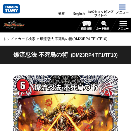
公式ショッピング
メニュー
検索
English
サイト
トップ
カード検索
爆流忍法 不死鳥の術(DM23RP4 TF1/TF10)
爆流忍法 不死鳥の術
(DM23RP4 TF1/TF10)