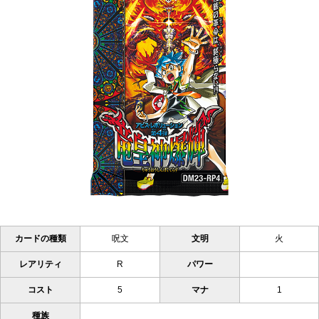
カードの種類
呪文
文明
火
レアリティ
R
パワー
コスト
5
マナ
1
種族