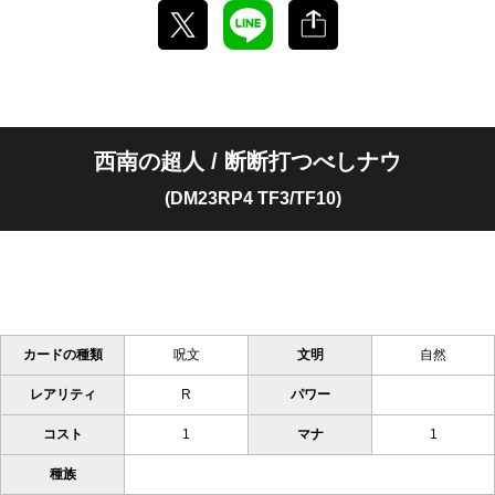
西南の超人 / 断断打つべしナウ
(DM23RP4 TF3/TF10)
カードの種類
呪文
文明
自然
レアリティ
R
パワー
コスト
1
マナ
1
種族