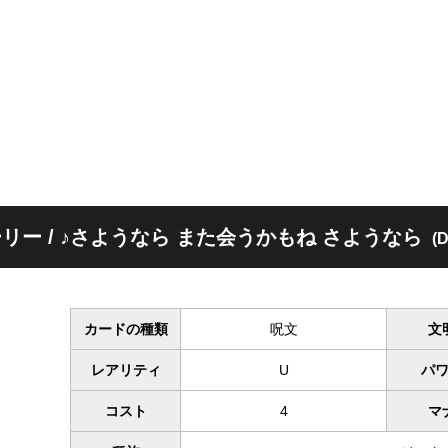
リー / ♪さようなら また会うかもね さようなら
(
カードの種類
呪文
文
レアリティ
U
パ
コスト
4
マ