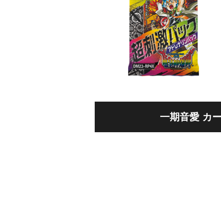
一期音愛 カー