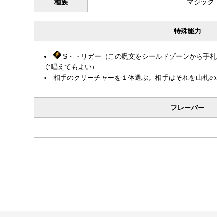
種族
マジック
特殊能力
S・トリガー（この呪文をシールドゾーンから手札
ぐ唱えてもよい）
相手のクリーチャーを１体選ぶ。相手はそれを山札の
フレーバー