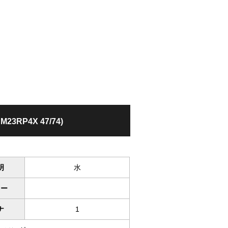
DM23RP4X 47/74)
明
水
ワー
ナ
1