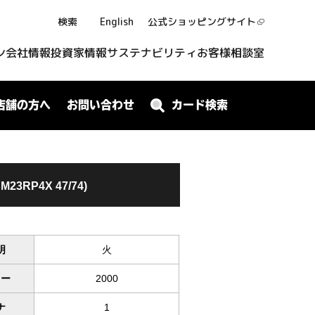
検索
English
公式ショッピング
サイト
ン
会社情報
投資家情報
サステナビリティ
お客様相談室
店舗の方へ
お問い合わせ
カード検索
DM23RP4X 47/74)
明
火
ワー
2000
ナ
1