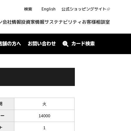
検索
English
公式ショッピング
サイト
ン
会社情報
投資家情報
サステナビリティ
お客様相談室
店舗の方へ
お問い合わせ
カード検索
明
火
ワー
14000
ナ
1