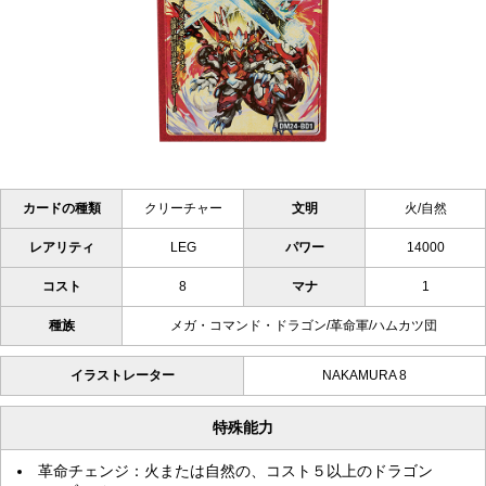
カードの種類
クリーチャー
文明
火/自然
レアリティ
LEG
パワー
14000
コスト
8
マナ
1
種族
メガ・コマンド・ドラゴン/革命軍/ハムカツ団
イラストレーター
NAKAMURA 8
特殊能力
革命チェンジ：火または自然の、コスト５以上のドラゴン