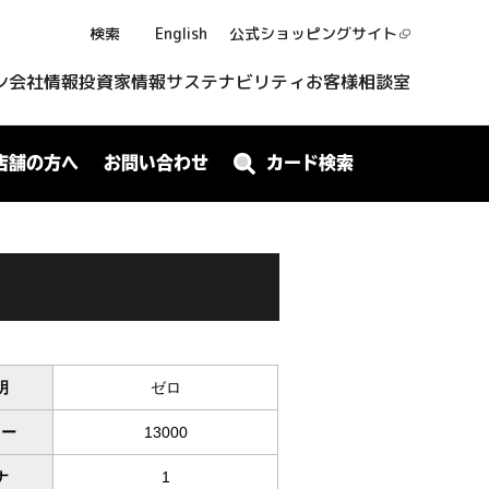
検索
English
公式ショッピング
サイト
ン
会社情報
投資家情報
サステナビリティ
お客様相談室
店舗の方へ
お問い合わせ
カード検索
明
ゼロ
ワー
13000
ナ
1