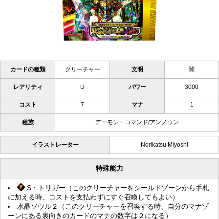
カードの種類
クリーチャー
文明
闇
レアリティ
U
パワー
3000
コスト
7
マナ
1
種族
デーモン・コマンド/アンノウン
イラストレーター
Norikatsu Miyoshi
特殊能力
S・トリガー（このクリーチャーをシールドゾーンから手札
に加える時、コストを支払わずにすぐ召喚してもよい）
水晶ソウル２（このクリーチャーを召喚する時、自分のマナゾ
ーンにある裏向きのカードのマナの数字は２になる）