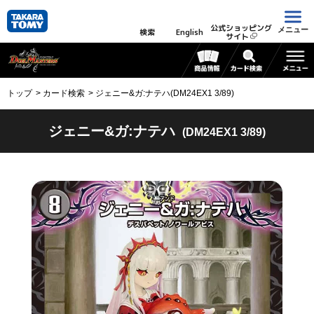
公式ショッピング
メニュー
検索
English
サイト
トップ
カード検索
ジェニー&ガ:ナテハ(DM24EX1 3/89)
ジェニー&ガ:ナテハ
(DM24EX1 3/89)