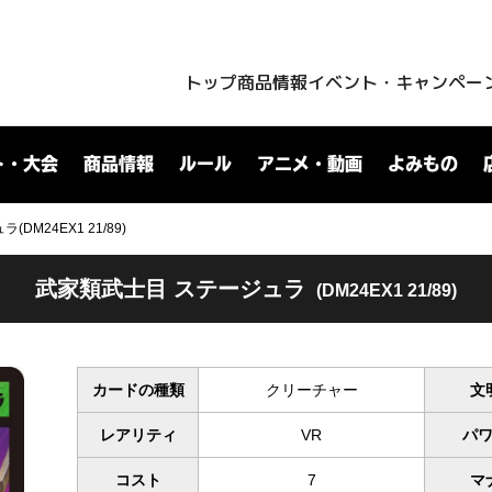
トップ
商品情報
イベント・キャンペー
ト・大会
商品情報
ルール
アニメ・動画
よみもの
DM24EX1 21/89)
武家類武士目 ステージュラ
(DM24EX1 21/89)
カードの種類
クリーチャー
文
レアリティ
VR
パ
コスト
7
マ