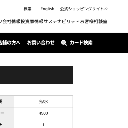
検索
English
公式ショッピング
サイト
ン
会社情報
投資家情報
サステナビリティ
お客様相談室
店舗の方へ
お問い合わせ
カード検索
明
光/水
ワー
4500
ナ
1