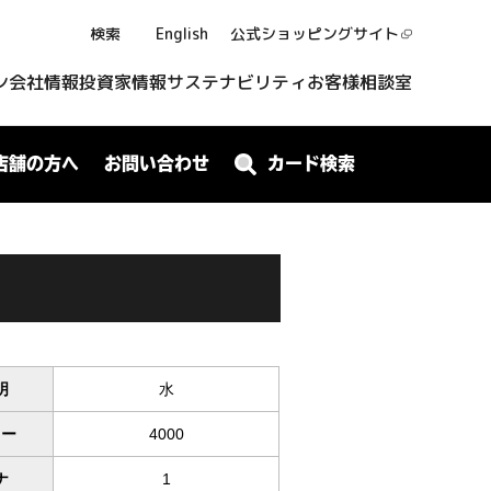
検索
English
公式ショッピング
サイト
ン
会社情報
投資家情報
サステナビリティ
お客様相談室
店舗の方へ
お問い合わせ
カード検索
明
水
ワー
4000
ナ
1