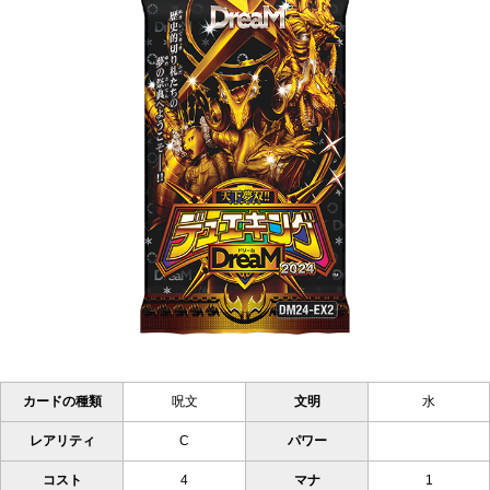
カードの種類
呪文
文明
水
レアリティ
C
パワー
コスト
4
マナ
1