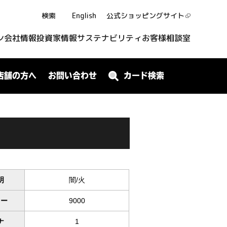
検索
English
公式ショッピング
サイト
ン
会社情報
投資家情報
サステナビリティ
お客様相談室
店舗の方へ
お問い合わせ
カード検索
明
闇/火
ワー
9000
ナ
1