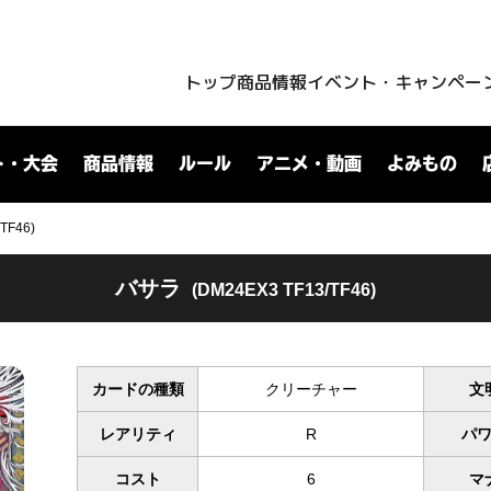
トップ
商品情報
イベント・キャンペー
ト・大会
商品情報
ルール
アニメ・動画
よみもの
TF46)
バサラ
(DM24EX3 TF13/TF46)
カードの種類
クリーチャー
文
レアリティ
R
パ
コスト
6
マ