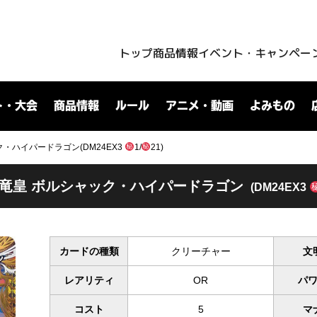
トップ
商品情報
イベント・キャンペー
ト・大会
商品情報
ルール
アニメ・動画
よみもの
・ハイパードラゴン(DM24EX3
1/
21)
竜皇 ボルシャック・ハイパードラゴン
(DM24EX3
カードの種類
クリーチャー
文
レアリティ
OR
パ
コスト
5
マ