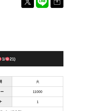
1/
21)
明
火
ワー
11000
ナ
1