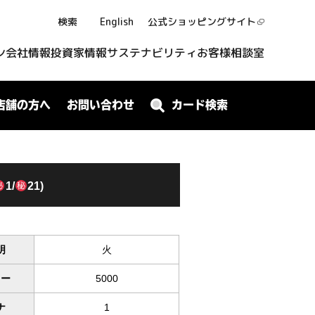
検索
English
公式ショッピング
サイト
ン
会社情報
投資家情報
サステナビリティ
お客様相談室
店舗の方へ
お問い合わせ
カード検索
1/
21)
明
火
ワー
5000
ナ
1