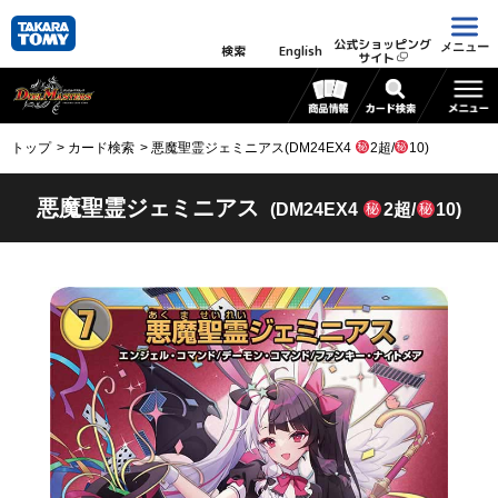
公式ショッピング
メニュー
検索
English
サイト
トップ
カード検索
悪魔聖霊ジェミニアス(DM24EX4
2超/
10)
悪魔聖霊ジェミニアス
(DM24EX4
2超/
10)