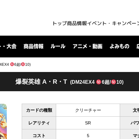
トップ
商品情報
イベント・キャンペー
ト・大会
商品情報
ルール
アニメ・動画
よみもの
4EX4
6超/
10)
爆裂英雄 A・R・T
(DM24EX4
6超/
10)
カードの種類
クリーチャー
文
レアリティ
SR
パ
コスト
5
マ