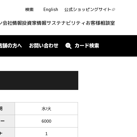
検索
English
公式ショッピング
サイト
ン
会社情報
投資家情報
サステナビリティ
お客様相談室
店舗の方へ
お問い合わせ
カード検索
明
水/火
ワー
6000
ナ
1