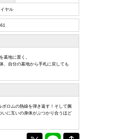
ロイヤル
o61
を墓地に置く。
体、自分の墓地から手札に戻しても
ルボロムの熱線を弾き返す！そして腕
ついに互いの身体がぶつかり合うほど