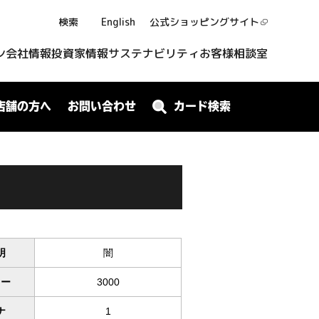
検索
English
公式ショッピング
サイト
ン
会社情報
投資家情報
サステナビリティ
お客様相談室
店舗の方へ
お問い合わせ
カード検索
明
闇
ワー
3000
ナ
1