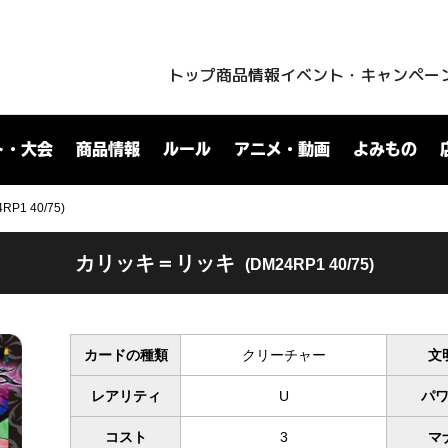
トップ
商品情報
イベント・キャンペー
ト・大会
商品情報
ルール
アニメ・動画
よみもの
1 40/75)
カリッキ＝リッキ
(DM24RP1 40/75)
カードの種類
クリーチャー
文
レアリティ
U
パ
コスト
3
マ