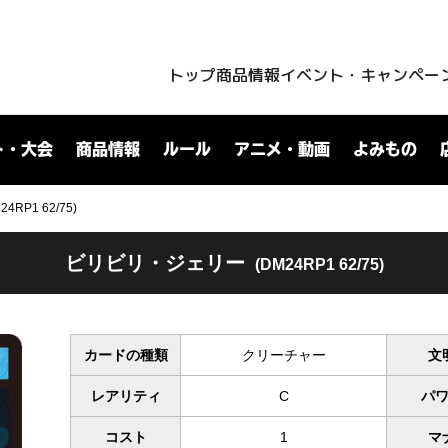
トップ
商品情報
イベント・キャンペー
ト・大会
商品情報
ルール
アニメ・動画
よみもの
P1 62/75)
ビリビリ・ジェリー
(DM24RP1 62/75)
カードの種類
クリーチャー
文
レアリティ
C
パ
コスト
1
マ