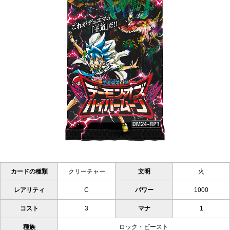
カードの種類
クリーチャー
文明
火
レアリティ
C
パワー
1000
コスト
3
マナ
1
種族
ロック・ビースト