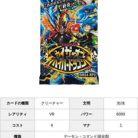
カードの種類
クリーチャー
文明
光/水
レアリティ
VR
パワー
6000
コスト
4
マナ
1
種族
デーモン・コマンド/超化獣