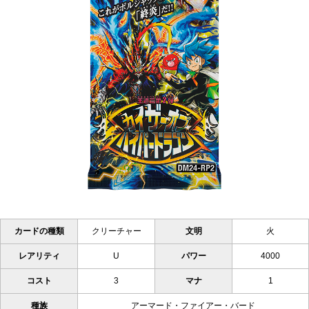
カードの種類
クリーチャー
文明
火
レアリティ
U
パワー
4000
コスト
3
マナ
1
種族
アーマード・ファイアー・バード