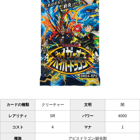
カードの種類
クリーチャー
文明
闇
レアリティ
SR
パワー
4000
コスト
4
マナ
1
種族
アビスドラゴン/超化獣