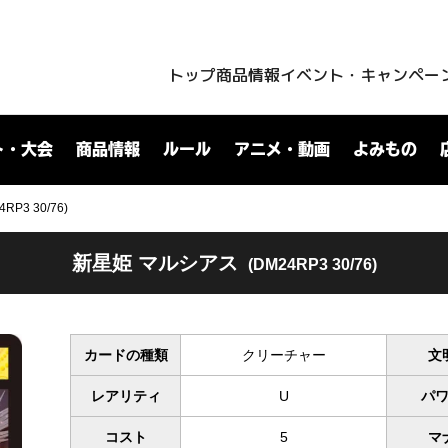
トップ
商品情報
イベント・キャンペー
ト・大会
商品情報
ルール
アニメ・動画
よみもの
P3 30/76)
新星姫 マルシアス
(DM24RP3 30/76)
カードの種類
クリーチャー
文
レアリティ
U
パ
コスト
5
マ