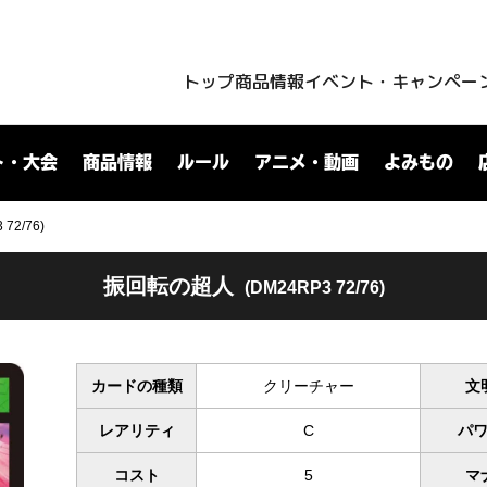
トップ
商品情報
イベント・キャンペー
ト・大会
商品情報
ルール
アニメ・動画
よみもの
72/76)
振回転の超人
(DM24RP3 72/76)
カードの種類
クリーチャー
文
レアリティ
C
パ
コスト
5
マ