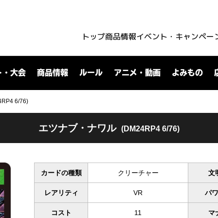
トップ
商品情報
イベント・キャンペー
ト・大会
商品情報
ルール
アニメ・動画
よみもの
4 6/76)
エツナブ・ナワル
(DM24RP4 6/76)
カードの種類
クリーチャー
文
レアリティ
VR
パ
コスト
11
マ