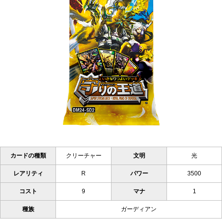
カードの種類
クリーチャー
文明
光
レアリティ
R
パワー
3500
コスト
9
マナ
1
種族
ガーディアン