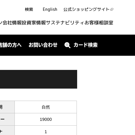
検索
English
公式ショッピング
サイト
ン
会社情報
投資家情報
サステナビリティ
お客様相談室
店舗の方へ
お問い合わせ
カード検索
明
自然
ワー
19000
ナ
1