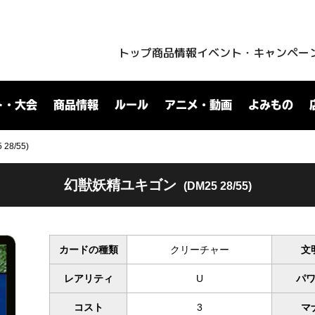
トップ
商品情報
イベント・キャンペー
ト・大会
商品情報
ルール
アニメ・動画
よみもの
8/55)
幻獣妖精ユキゴン
(DM25 28/55)
カードの種類
クリーチャー
文
レアリティ
U
パ
コスト
3
マ