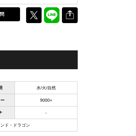
問
明
水/火/自然
ワー
9000+
ナ
-
マンド・ドラゴン