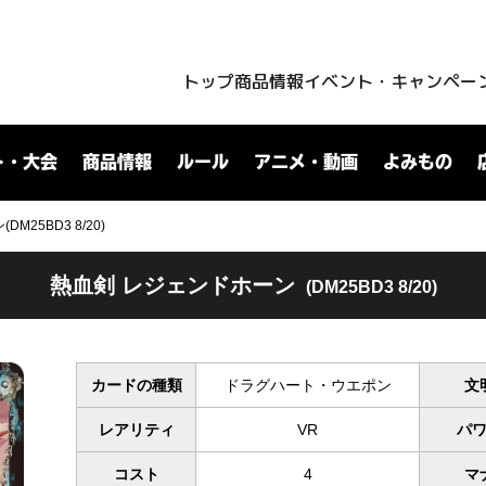
トップ
商品情報
イベント・キャンペー
ト・大会
商品情報
ルール
アニメ・動画
よみもの
M25BD3 8/20)
熱血剣 レジェンドホーン
(DM25BD3 8/20)
カードの種類
ドラグハート・ウエポン
文
レアリティ
VR
パ
コスト
4
マ