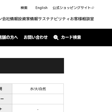
検索
English
公式ショッピング
サイト
ン
会社情報
投資家情報
サステナビリティ
お客様相談室
店舗の方へ
お問い合わせ
カード検索
明
水/火/自然
ワー
ナ
-