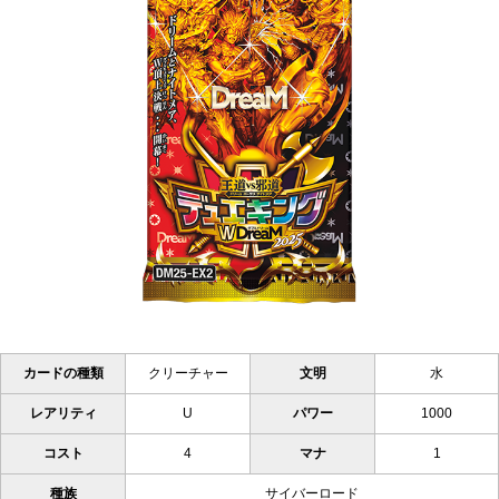
カードの種類
クリーチャー
文明
水
レアリティ
U
パワー
1000
コスト
4
マナ
1
種族
サイバーロード