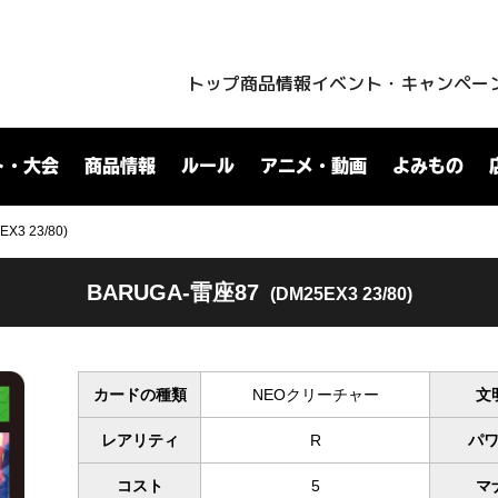
トップ
商品情報
イベント・キャンペー
ト・大会
商品情報
ルール
アニメ・動画
よみもの
X3 23/80)
BARUGA-雷座87
(DM25EX3 23/80)
カードの種類
NEOクリーチャー
文
レアリティ
R
パ
コスト
5
マ