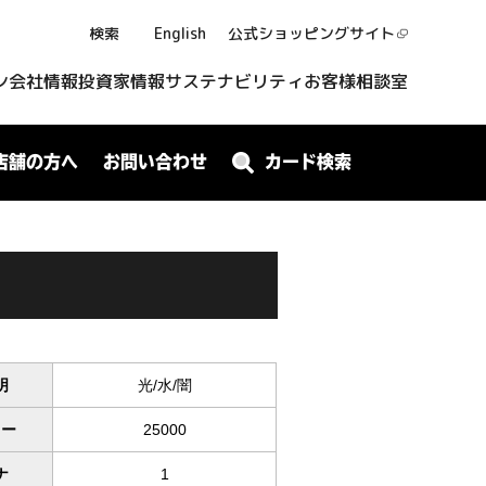
検索
English
公式ショッピング
サイト
ン
会社情報
投資家情報
サステナビリティ
お客様相談室
店舗の方へ
お問い合わせ
カード検索
明
光/水/闇
ワー
25000
ナ
1