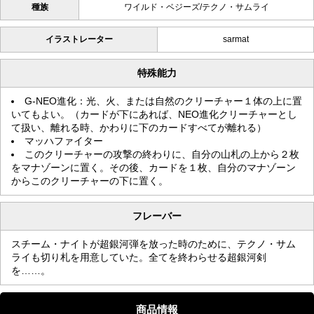
種族
ワイルド・ベジーズ/テクノ・サムライ
イラストレーター
sarmat
特殊能力
G-NEO進化：光、火、または自然のクリーチャー１体の上に置
いてもよい。（カードが下にあれば、NEO進化クリーチャーとし
て扱い、離れる時、かわりに下のカードすべてが離れる）
マッハファイター
このクリーチャーの攻撃の終わりに、自分の山札の上から２枚
をマナゾーンに置く。その後、カードを１枚、自分のマナゾーン
からこのクリーチャーの下に置く。
フレーバー
スチーム・ナイトが超銀河弾を放った時のために、テクノ・サム
ライも切り札を用意していた。全てを終わらせる超銀河剣
を……。
商品情報