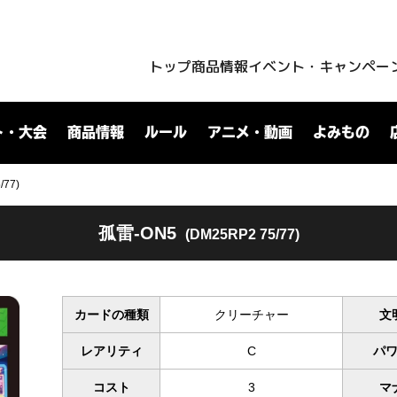
トップ
商品情報
イベント・キャンペー
ト・大会
商品情報
ルール
アニメ・動画
よみもの
/77)
孤雷-ON5
(DM25RP2 75/77)
カードの種類
クリーチャー
文
レアリティ
C
パ
コスト
3
マ