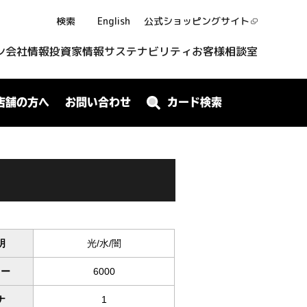
検索
English
公式ショッピング
サイト
ン
会社情報
投資家情報
サステナビリティ
お客様相談室
店舗の方へ
お問い合わせ
カード検索
明
光/水/闇
ワー
6000
ナ
1