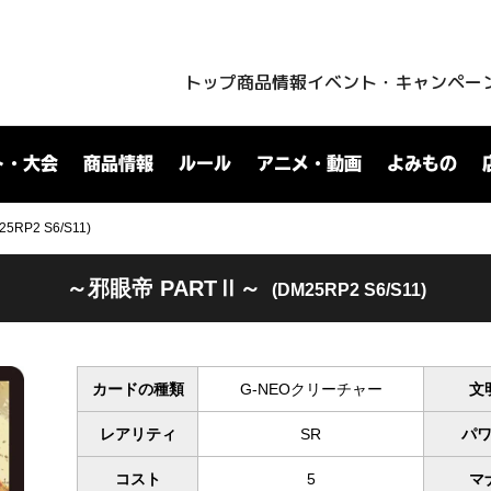
トップ
商品情報
イベント・キャンペー
ト・大会
商品情報
ルール
アニメ・動画
よみもの
RP2 S6/S11)
～邪眼帝 PARTⅡ～
(DM25RP2 S6/S11)
カードの種類
G-NEOクリーチャー
文
レアリティ
SR
パ
コスト
5
マ