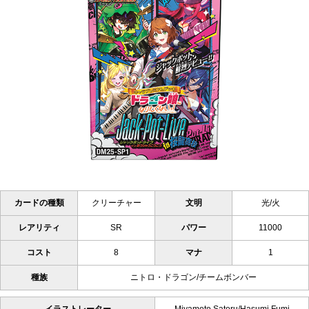
カードの種類
クリーチャー
文明
光/火
レアリティ
SR
パワー
11000
コスト
8
マナ
1
種族
ニトロ・ドラゴン/チームボンバー
イラストレーター
Miyamoto Satoru/Hasumi Fumi