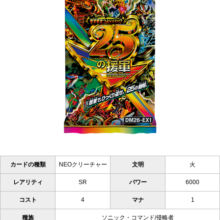
カードの種類
NEOクリーチャー
文明
火
レアリティ
SR
パワー
6000
コスト
4
マナ
1
種族
ソニック・コマンド/侵略者