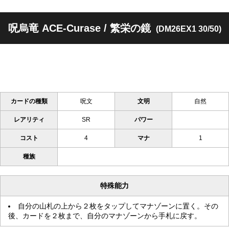
呪烏竜 ACE-Curase / 繁栄の鏡
(DM26EX1 30/50)
カードの種類
呪文
文明
自然
レアリティ
SR
パワー
コスト
4
マナ
1
種族
特殊能力
自分の山札の上から２枚をタップしてマナゾーンに置く。その
後、カードを２枚まで、自分のマナゾーンから手札に戻す。