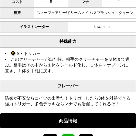
コスト
5
マナ
1
種族
スノーフェアリー/ドリームメイト/スプラッシュ・クイーン
イラストレーター
kawasumi
特殊能力
S・トリガー
このクリーチャーが出た時、相手のクリーチャーを３体まで選
ぶ。相手はその中から１体をシールド化し、１体をマナゾーンに
置き、１体を手札に戻す。
フレーバー
防御が不安ならコイツの出番だ！トリガーしたら3体を対処できる
強力トリガー、多色デッキならマナでも活躍してくれるぞ!!
商品情報