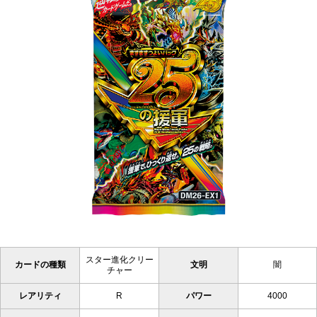
スター進化クリー
カードの種類
文明
闇
チャー
レアリティ
R
パワー
4000