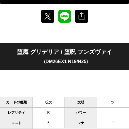
堕魔 グリデリア / 堕呪 フンズヴァイ
(DM26EX1 N19/N25)
カードの種類
呪文
文明
水
レアリティ
R
パワー
コスト
5
マナ
1