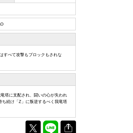
AO
はすべて攻撃もブロックもされな
我竜塔に支配され、闘いの心が失われ
持ち続け「Z」に叛逆するべく我竜塔