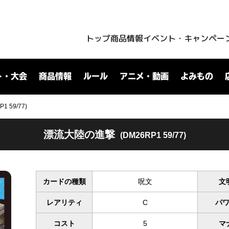
トップ
商品情報
イベント・キャンペー
ト・大会
商品情報
ルール
アニメ・動画
よみもの
 59/77)
漂流大陸の進撃
(DM26RP1 59/77)
カードの種類
呪文
文
レアリティ
C
パ
コスト
5
マ