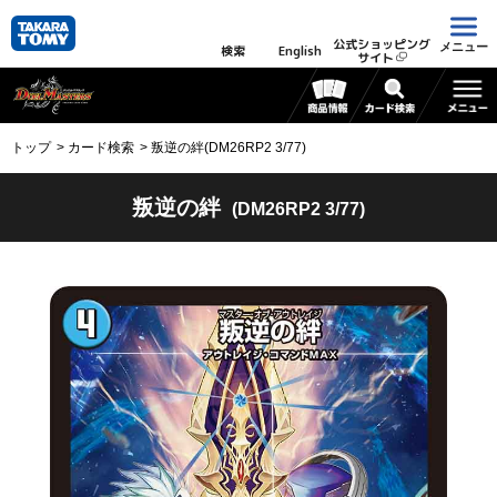
公式ショッピング
メニュー
検索
English
サイト
トップ
カード検索
叛逆の絆(DM26RP2 3/77)
叛逆の絆
(DM26RP2 3/77)