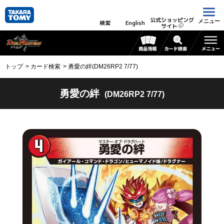
公式ショッピング
メニュー
検索
English
サイト
トップ
カード検索
勇愛の絆(DM26RP2 7/77)
勇愛の絆
(DM26RP2 7/77)