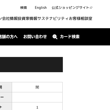
検索
English
公式ショッピング
サイト
ン
会社情報
投資家情報
サステナビリティ
お客様相談室
店舗の方へ
お問い合わせ
カード検索
明
闇
ワー
ナ
1