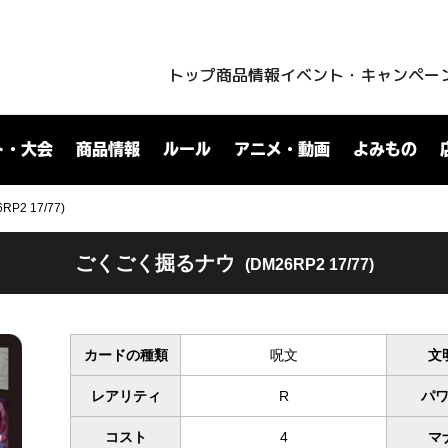
トップ
商品情報
イベント・キャンペー
ト・大会
商品情報
ルール
アニメ・動画
よみもの
2 17/77)
ごくごく掘るナウ
(DM26RP2 17/77)
カードの種類
呪文
文
レアリティ
R
パ
コスト
4
マ